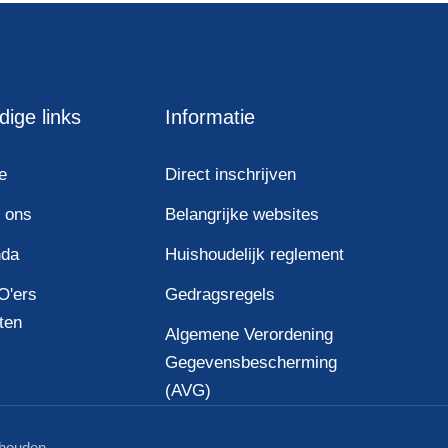
ige links
Informatie
e
Direct inschrijven
 ons
Belangrijke websites
nda
Huishoudelijk reglement
O'ers
Gedragsregels
tten
Algemene Verordening
Gegevensbescherming
(AVG)
ehouden