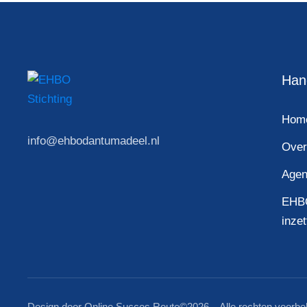
Hand
Hom
info@ehbodantumadeel.nl
Over
Age
EHB
inze
Design door Online Succes Route
©2026 – Alle rechten voorb